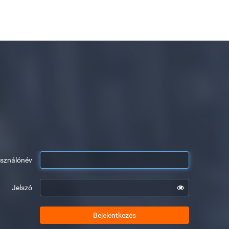
asználónév
Jelszó
Bejelentkezés